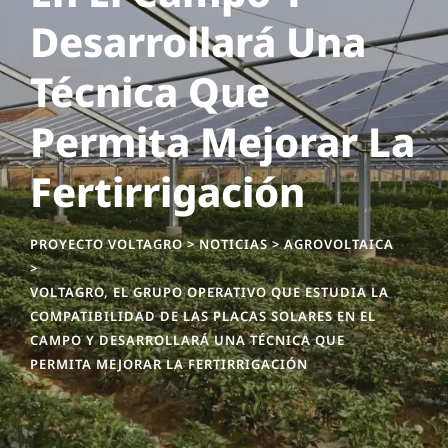
Desarrollará Una
Técnica Que
Permita Mejorar La
Fertirrigación
PROYECTO VOLTAGRO
>
NOTICIAS
>
AGROVOLTAICA
>
VOLTAGRO, EL GRUPO OPERATIVO QUE ESTUDIA LA
COMPATIBILIDAD DE LAS PLACAS SOLARES EN EL
CAMPO Y DESARROLLARÁ UNA TÉCNICA QUE
PERMITA MEJORAR LA FERTIRRIGACIÓN