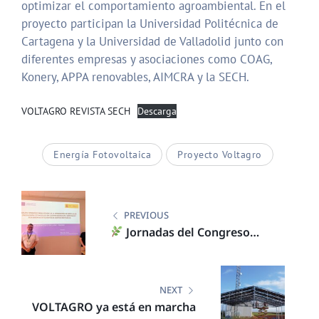
optimizar el comportamiento agroambiental. En el
proyecto participan la Universidad Politécnica de
Cartagena y la Universidad de Valladolid junto con
diferentes empresas y asociaciones como COAG,
Konery, APPA renovables, AIMCRA y la SECH.
VOLTAGRO REVISTA SECH
Descarga
Energía Fotovoltaica
Proyecto Voltagro
Navegación
de
PREVIOUS
Jornadas del Congreso
entradas
Ibérico de Agroingeniería –
Portugal 2025
NEXT
VOLTAGRO ya está en marcha