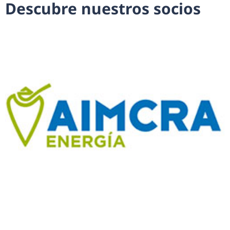
D
e
s
c
u
b
r
e
n
u
e
s
t
r
o
s
s
o
c
i
o
s