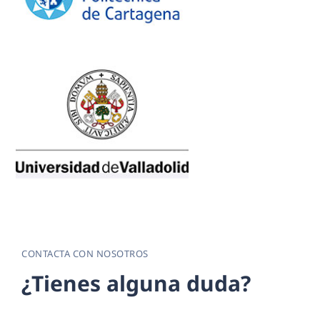
UPCT
UPCT
UVA
UVA
CONTACTA CON NOSOTROS
¿
T
i
e
n
e
s
a
l
g
u
n
a
d
u
d
a
?