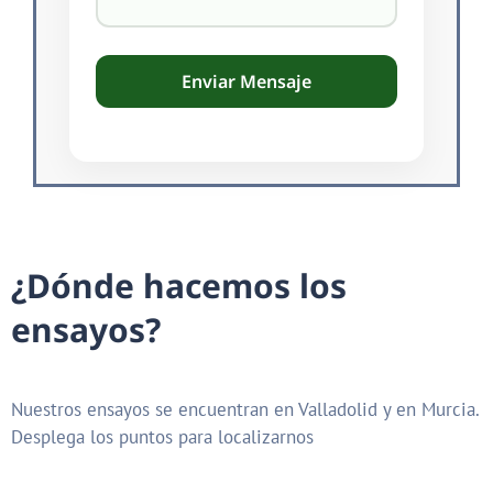
¿
D
ó
n
d
e
h
a
c
e
m
o
s
l
o
s
e
n
s
a
y
o
s
?
Nuestros ensayos se encuentran en Valladolid y en Murcia.
Desplega los puntos para localizarnos