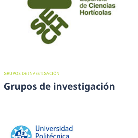
GRUPOS DE INVESTIGACIÓN
G
r
u
p
o
s
d
e
i
n
v
e
s
t
i
g
a
c
i
ó
n