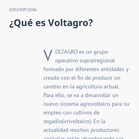
DESCRIPCIÓN
¿
Q
u
é
e
s
V
o
l
t
a
g
r
o
?
V
OLTAGRO es un grupo
operativo suprarregional
formado por diferentes entidades y
creado con el fin de producir un
cambio en la agricultura actual.
Para ello, se va a desarrollar un
nuevo sistema agrovoltaico para su
empleo con cultivos de
regadío(irrivoltaico). En la
actualidad muchos productores
agrícolas están abandonando sus