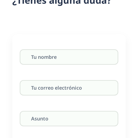
¿
T
i
e
n
e
s
a
l
g
u
n
a
d
u
d
a
?