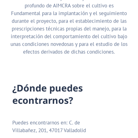
profundo de AIMCRA sobre el cultivo es
Fundamental para la implantación y el seguimiento
durante el proyecto, para el establecimiento de las
prescripciones técnicas propias del manejo, para la
interpretación del comportamiento del cultivo bajo
unas condiciones novedosas y para el estudio de los
efectos derivados de dichas condiciones.
¿
D
ó
n
d
e
p
u
e
d
e
s
e
c
o
n
t
r
a
r
n
o
s
?
Puedes encontrarnos en: C. de
Villabañez, 201, 47017 Valladolid