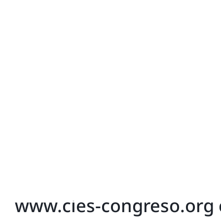
10 ABRIL 2026
BY
VOLTAGRO
Non Classé
CIES 2026 | Energía, inn
CIES 2026 | Energía, innovación y territorio Esta s
Iberoamericano de Energía Solar (CIES 2026), celebrad
Continuar Leyendo
11 MARZO 2026
BY
VOLTAGRO
Non Classé
www.cies-congreso.org 