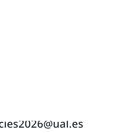
ovación y territorio
emana hemos estado presentes en el XX Congreso Ibérico y XV
o en Almería.…
cies2026@ual.es