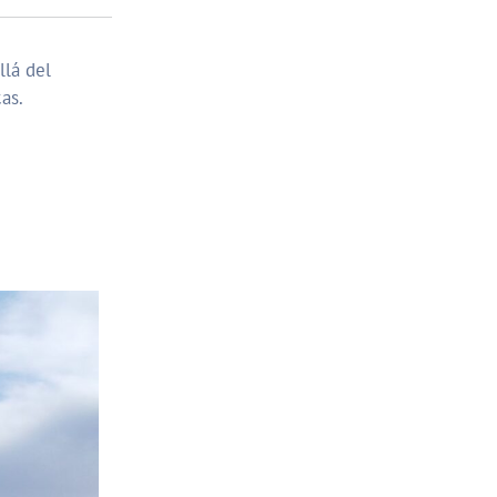
llá del
as.