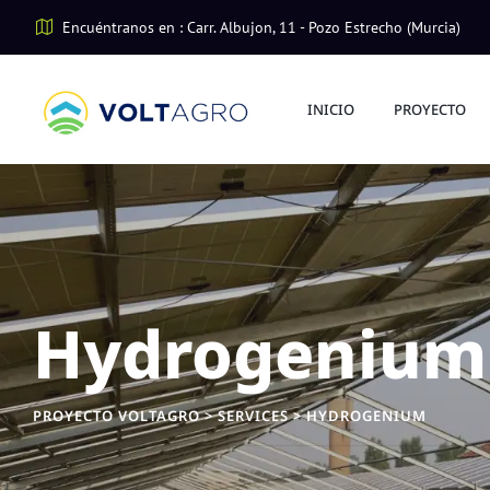
Skip
Encuéntranos en : Carr. Albujon, 11 - Pozo Estrecho (Murcia)
to
content
INICIO
PROYECTO
Hydrogenium
PROYECTO VOLTAGRO
>
SERVICES
>
HYDROGENIUM