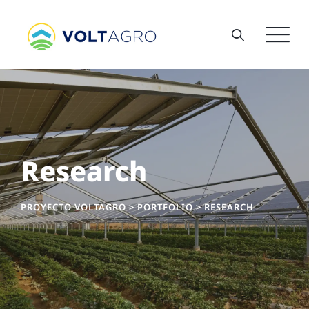
Skip
to
content
Research
PROYECTO VOLTAGRO
>
PORTFOLIO
>
RESEARCH