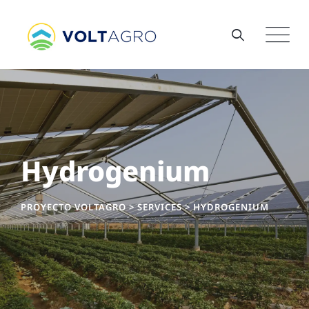
Skip
to
content
Hydrogenium
PROYECTO VOLTAGRO
>
SERVICES
>
HYDROGENIUM